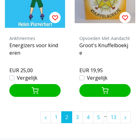
AnkhHermes
Opvoeden Met Aandacht
Energizers voor kind
Groot's Knuffelboekj
eren
e
EUR 25,00
EUR 19,95
Vergelijk
Vergelijk
...
1
2
3
4
5
13