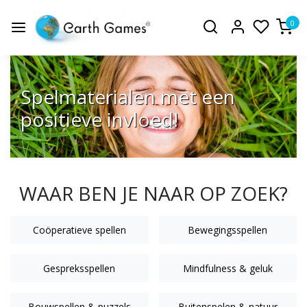
0
Spelmaterialen met een
positieve invloed!
WAAR BEN JE NAAR OP ZOEK?
Coöperatieve spellen
Bewegingsspellen
Gespreksspellen
Mindfulness & geluk
Bouwspellen & puzzels
Buitenspelen & natuur