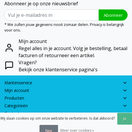
Abonneer je op onze nieuwsbrief
Abonneer
* We zullen jouw gegevens nooit zomaar delen. Privacy is belangrijk
voor ons.
Mijn account
Regel alles in je account. Volg je bestelling, betaal
facturen of retourneer een artikel.
Vragen?
Bekijk onze klantenservice pagina's
Klantenservice
Mijn account
Producten
Categorieën
Contactgegevens
Wij slaan cookies op om onze website te verbeteren. Is dat akkoord?
Ja
© 2026 - Earth Games | Realisatie:
webshop-service.nl
Meer over cookies »
Nee