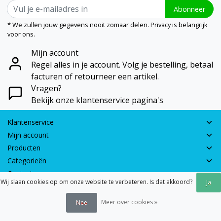
Abonneer
* We zullen jouw gegevens nooit zomaar delen. Privacy is belangrijk
voor ons.
Mijn account
Regel alles in je account. Volg je bestelling, betaal
facturen of retourneer een artikel.
Vragen?
Bekijk onze klantenservice pagina's
Klantenservice
Mijn account
Producten
Categorieën
Contactgegevens
Wij slaan cookies op om onze website te verbeteren. Is dat akkoord?
Ja
© 2026 - Earth Games | Realisatie:
webshop-service.nl
Meer over cookies »
Nee
Algemene voorwaarden
|
Disclaimer
|
Privacy verklaring
|
Sitemap
|