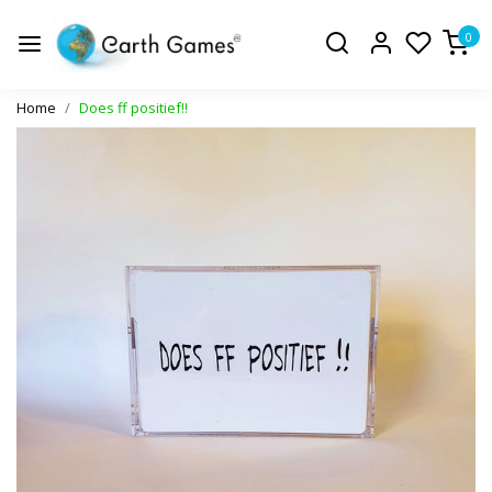
0
Home
Does ff positief!!