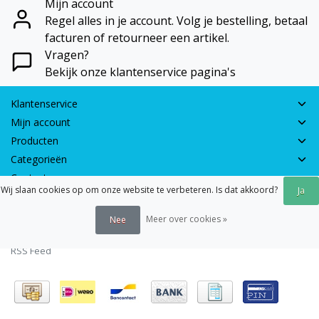
Mijn account
Regel alles in je account. Volg je bestelling, betaal
facturen of retourneer een artikel.
Vragen?
Bekijk onze klantenservice pagina's
Klantenservice
Mijn account
Producten
Categorieën
Contactgegevens
Wij slaan cookies op om onze website te verbeteren. Is dat akkoord?
Ja
© 2026 - Earth Games | Realisatie:
webshop-service.nl
Meer over cookies »
Nee
Algemene voorwaarden
|
Disclaimer
|
Privacy verklaring
|
Sitemap
|
RSS Feed