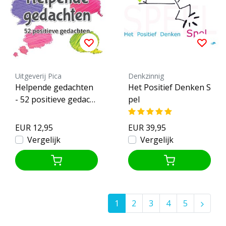
Uitgeverij Pica
Denkzinnig
Helpende gedachten
Het Positief Denken S
- 52 positieve gedacht
pel
en
EUR 12,95
EUR 39,95
Vergelijk
Vergelijk
1
2
3
4
5