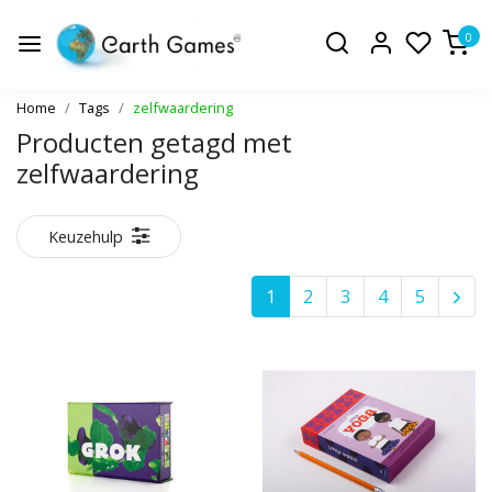
0
Home
Tags
zelfwaardering
Producten getagd met
zelfwaardering
Keuzehulp
1
2
3
4
5