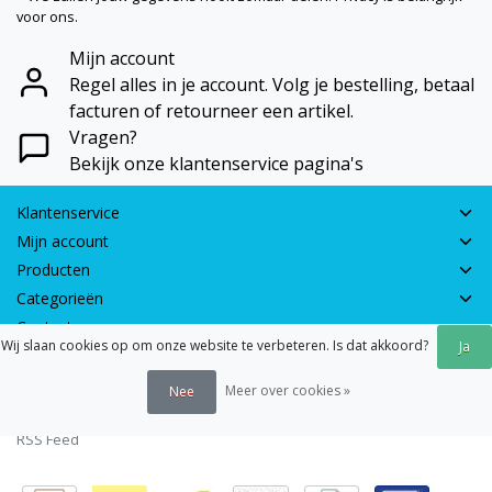
voor ons.
Mijn account
Regel alles in je account. Volg je bestelling, betaal
facturen of retourneer een artikel.
Vragen?
Bekijk onze klantenservice pagina's
Klantenservice
Mijn account
Producten
Categorieën
Contactgegevens
Wij slaan cookies op om onze website te verbeteren. Is dat akkoord?
Ja
© 2026 - Earth Games | Realisatie:
webshop-service.nl
Meer over cookies »
Nee
Algemene voorwaarden
|
Disclaimer
|
Privacy verklaring
|
Sitemap
|
RSS Feed