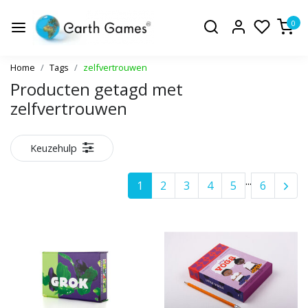
0
Home
Tags
zelfvertrouwen
Producten getagd met
zelfvertrouwen
Keuzehulp
...
1
2
3
4
5
6