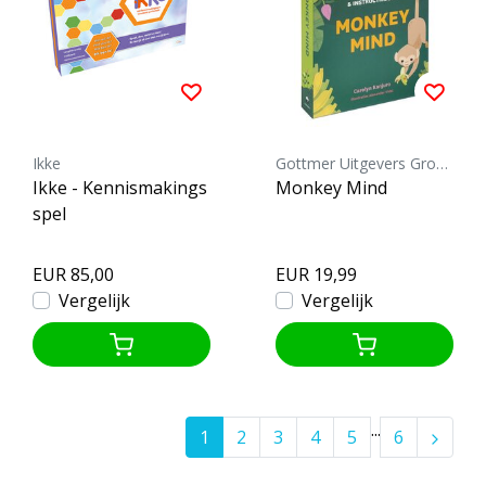
Ikke
Gottmer Uitgevers Groep b.v.
Ikke - Kennismakings
Monkey Mind
spel
EUR 85,00
EUR 19,99
Vergelijk
Vergelijk
...
1
2
3
4
5
6