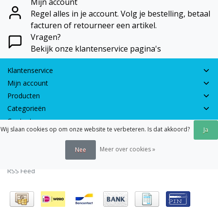
Mijn account
Regel alles in je account. Volg je bestelling, betaal
facturen of retourneer een artikel.
Vragen?
Bekijk onze klantenservice pagina's
Klantenservice
Mijn account
Producten
Categorieën
Contactgegevens
Wij slaan cookies op om onze website te verbeteren. Is dat akkoord?
Ja
© 2026 - Earth Games | Realisatie:
webshop-service.nl
Meer over cookies »
Nee
Algemene voorwaarden
|
Disclaimer
|
Privacy verklaring
|
Sitemap
|
RSS Feed