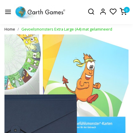
0
Home
Gevoelsmonsters Extra Large (A4) mat gelamineerd