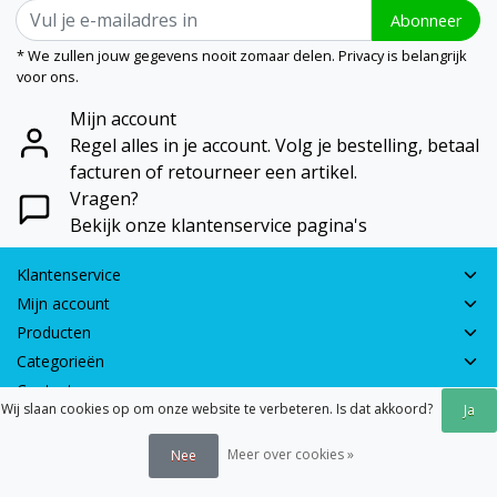
Abonneer
* We zullen jouw gegevens nooit zomaar delen. Privacy is belangrijk
voor ons.
Mijn account
Regel alles in je account. Volg je bestelling, betaal
facturen of retourneer een artikel.
Vragen?
Bekijk onze klantenservice pagina's
Klantenservice
Mijn account
Producten
Categorieën
Contactgegevens
Wij slaan cookies op om onze website te verbeteren. Is dat akkoord?
Ja
© 2026 - Earth Games | Realisatie:
webshop-service.nl
Meer over cookies »
Nee
Algemene voorwaarden
|
Disclaimer
|
Privacy verklaring
|
Sitemap
|