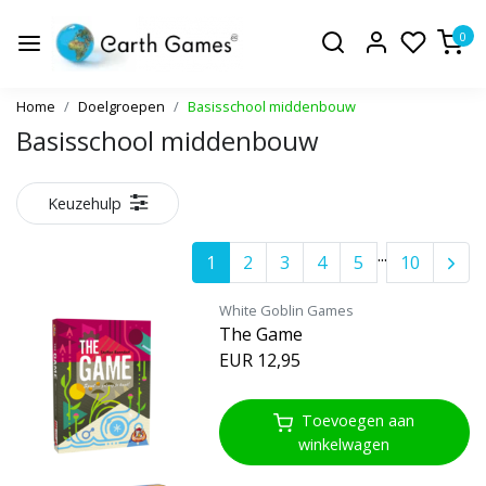
0
Home
Doelgroepen
Basisschool middenbouw
Basisschool middenbouw
Keuzehulp
...
1
2
3
4
5
10
White Goblin Games
The Game
EUR 12,95
Toevoegen aan
winkelwagen