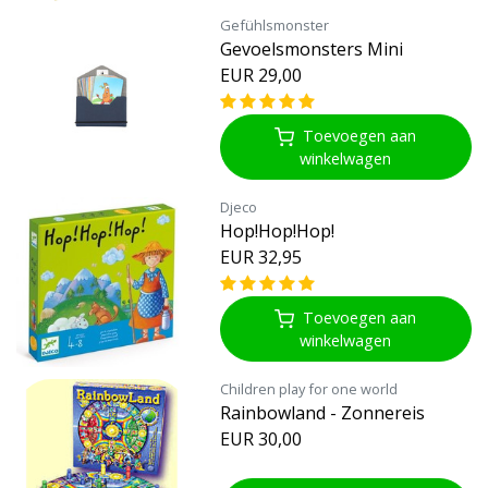
Gefühlsmonster
Gevoelsmonsters Mini
EUR 29,00
Toevoegen aan
winkelwagen
Djeco
Hop!Hop!Hop!
EUR 32,95
Toevoegen aan
winkelwagen
Children play for one world
Rainbowland - Zonnereis
EUR 30,00