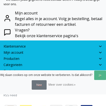
voor ons.
Mijn account
Regel alles in je account. Volg je bestelling, betaal
facturen of retourneer een artikel.
Vragen?
Bekijk onze klantenservice pagina's
Klantenservice
Mijn account
Producten
Categorieën
Contactgegevens
Wij slaan cookies op om onze website te verbeteren. Is dat akkoord?
Ja
© 2026 - Earth Games | Realisatie:
webshop-service.nl
Meer over cookies »
Nee
Algemene voorwaarden
|
Disclaimer
|
Privacy verklaring
|
Sitemap
|
RSS Feed