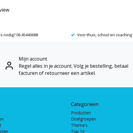
eview
es nodig? 06 45440688
Voor thuis, school en coaching
Mijn account
Regel alles in je account. Volg je bestelling, betaal
facturen of retourneer een artikel.
Categorieën
Producten
en
Doelgroepen
t
Thema's
ucten
Top 10