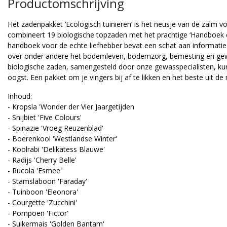
Productomschrijving
Het zadenpakket ‘Ecologisch tuinieren’ is het neusje van de zalm v
combineert 19 biologische topzaden met het prachtige ‘Handboek eco
handboek voor de echte liefhebber bevat een schat aan informatie
over onder andere het bodemleven, bodemzorg, bemesting en ge
biologische zaden, samengesteld door onze gewasspecialisten, kun 
oogst. Een pakket om je vingers bij af te likken en het beste uit de
Inhoud:
- Kropsla 'Wonder der Vier Jaargetijden
- Snijbiet 'Five Colours'
- Spinazie 'Vroeg Reuzenblad'
- Boerenkool 'Westlandse Winter'
- Koolrabi 'Delikatess Blauwe'
Bolster
De Bolster
- Radijs 'Cherry Belle'
denpakket 'Bijen en vlinde
Zadenpakket 'De stadstui
- Rucola 'Esmee'
- Stamslaboon 'Faraday'
 je op zoek naar een variatie
Je hebt niet altijd een grote t
- Tuinboon 'Eleonora'
 vlinder- en bijenplanten? Kies
nodig om groenten te telen.
- Courgette 'Zucchini'
n voor dit pakket met
dit pakket kun je meteen aan
- Pompoen 'Fictor'
emen die boordevol stuifm...
slag gaan met het tel...
- Suikermais 'Golden Bantam'