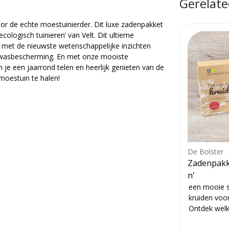
Gerelate
oor de echte moestuinierder. Dit luxe zadenpakket
logisch tuinieren’ van Velt. Dit ultieme
 met de nieuwste wetenschappelijke inzichten
wasbescherming. En met onze mooiste
je een jaarrond telen en heerlijk genieten van de
 moestuin te halen!
De Bolster
De Bolster
n'
Zadenpakket 'Eetbare bloem
Zadenpakke
en'
n'
uin
'Eetbare bloemen' is een pakket
een mooie s
 Met
met zaden van bloemen, kruiden
kruiden voor
 de
en groenten die niet alleen
Ontdek welk
eetbaar zijn, maar er ook pra...
elkaar kunt t