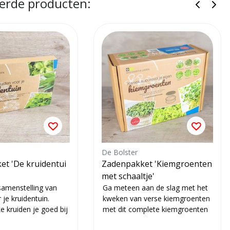
erde producten:
De Bolster
t 'De kruidentui
Zadenpakket 'Kiemgroenten
met schaaltje'
amenstelling van
Ga meteen aan de slag met het
 je kruidentuin.
kweken van verse kiemgroenten
e kruiden je goed bij
met dit complete kiemgroenten
elen en hoe je ze...
zadenpakket. Behalve de zaden