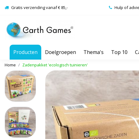
Gratis verzending vanaf € 85,-
Hulp of advi
Producten
Doelgroepen
Thema's
Top 10
C
Home
Zadenpakket 'ecologisch tuinieren'