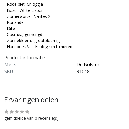
- Rode biet 'Chioggia'
R 24,95
EUR 34,95
- Bosui 'White Lisbon'
Vergelijk
Vergelijk
- Zomerwortel 'Nantes 2'
- Koriander
- Dille
- Cosmea, gemengd
- Zonnebloem, grootbloemig
- Handboek Velt Ecologisch tuinieren
Product informatie
Merk
De Bolster
SKU
91018
Ervaringen delen
gemiddelde van 0 recensie(s)