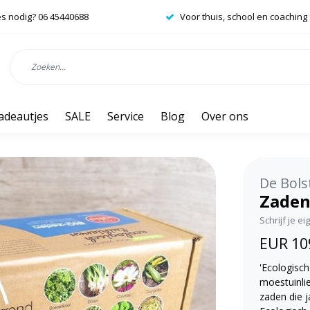
es nodig? 06 45440688
Voor thuis, school en coaching
adeautjes
SALE
Service
Blog
Over ons
De Bols
Zaden
Schrijf je e
EUR 10
'Ecologisch
moestuinli
zaden die j