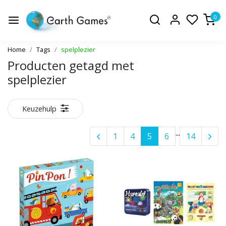
0
Home
Tags
spelplezier
Producten getagd met
spelplezier
Keuzehulp
...
1
4
5
6
14