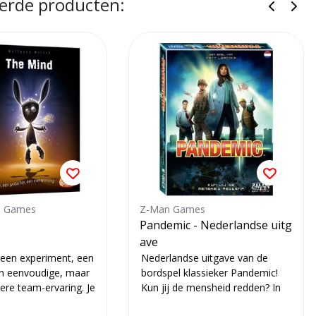
erde producten:
n Games
Z-Man Games
Pandemic - Nederlandse uitg
ave
 een experiment, een
Nederlandse uitgave van de
en eenvoudige, maar
bordspel klassieker Pandemic!
ere team-ervaring. Je
Kun jij de mensheid redden? In
spreken en...
dit coöperatief bordspel zijn de...