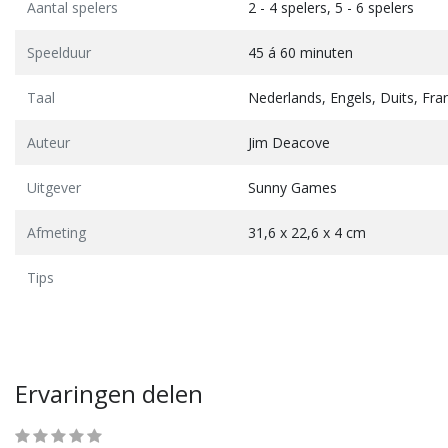
reis doo...
Aantal spelers
2 - 4 spelers, 5 - 6 spelers
R 12,95
EUR 12,99
Vergelijk
Vergelijk
Speelduur
45 á 60 minuten
Taal
Nederlands, Engels, Duits, Fra
Auteur
Jim Deacove
Uitgever
Sunny Games
Afmeting
31,6 x 22,6 x 4 cm
Tips
Ervaringen delen