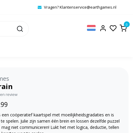
Vragen?
Klantenservice@earthgames.nl
0
mes
rain
igen review
,99
s een coöperatief kaartspel met moeilijkheidsgradaties en is
r te spelen. Julie zijn samen één brein en lossen dezelfde puzzel
 mag niet communiceren! Lukt het met logica, deductie, tellen