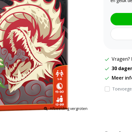
en geluk d
Vragen? 
30 dage
Meer in
Toevoegen
Afbeelding vergroten