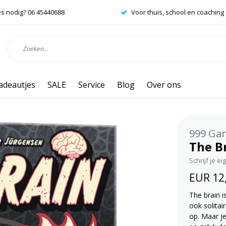
es nodig? 06 45440688
Voor thuis, school en coaching
adeautjes
SALE
Service
Blog
Over ons
999 Ga
The B
Schrijf je e
EUR 12
The brain i
ook solitai
op. Maar je