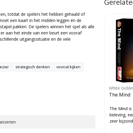
Gerelate
en, totdat de spelers het hebben gehaald of
moet een kaart in het midden leggen én de
stapel pakken. De spelers winnen het spel als alle
 er aan het einde van een beurt een vooraf
schillende uitgangssituatie en de vele
ezier
strategisch denken
vooruit kijken
CMYK
White Gobli
Daybreak (Engelstalig)
The Mind
Daybreak is een coöperatief
The Mind is
bordspel over het stoppen van
beleving, e
klimaatverandering met een
zeer bijzond
wassenen
een
hoopvolle visie op de nabije
mag niets be