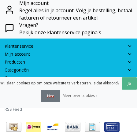
Mijn account
Regel alles in je account. Volg je bestelling, betaal
facturen of retourneer een artikel.
Vragen?
Bekijk onze klantenservice pagina's
Klantenservice
Mijn account
Producten
Categorieën
Contactgegevens
Wij slaan cookies op om onze website te verbeteren. Is dat akkoord?
Ja
© 2026 - Earth Games | Realisatie:
webshop-service.nl
Meer over cookies »
Nee
Algemene voorwaarden
|
Disclaimer
|
Privacy verklaring
|
Sitemap
|
RSS Feed