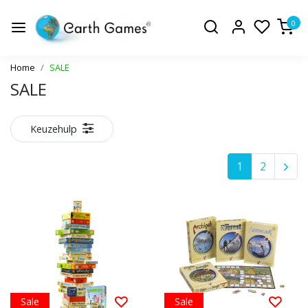
0
Home
SALE
SALE
Keuzehulp
1
2
Sale
Sale