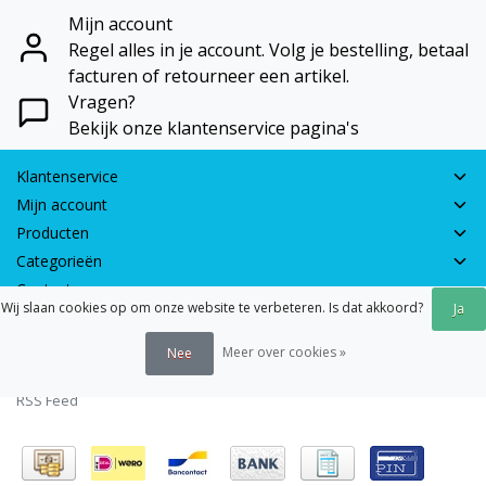
Mijn account
Regel alles in je account. Volg je bestelling, betaal
facturen of retourneer een artikel.
Vragen?
Bekijk onze klantenservice pagina's
Klantenservice
Mijn account
Producten
Categorieën
Contactgegevens
Wij slaan cookies op om onze website te verbeteren. Is dat akkoord?
Ja
© 2026 - Earth Games | Realisatie:
webshop-service.nl
Meer over cookies »
Nee
Algemene voorwaarden
|
Disclaimer
|
Privacy verklaring
|
Sitemap
|
RSS Feed