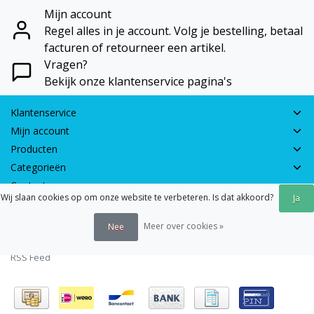
Mijn account
Regel alles in je account. Volg je bestelling, betaal
facturen of retourneer een artikel.
Vragen?
Bekijk onze klantenservice pagina's
Klantenservice
Mijn account
Producten
Categorieën
Contactgegevens
Wij slaan cookies op om onze website te verbeteren. Is dat akkoord?
Ja
© 2026 - Earth Games | Realisatie:
webshop-service.nl
Meer over cookies »
Nee
Algemene voorwaarden
|
Disclaimer
|
Privacy verklaring
|
Sitemap
|
RSS Feed