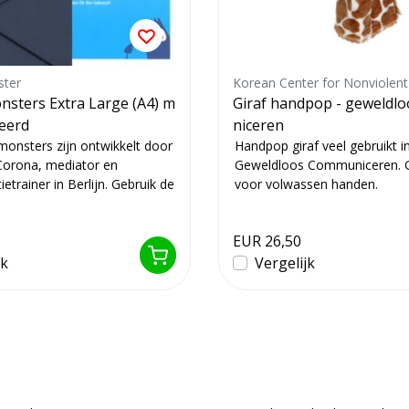
ster
sters Extra Large (A4) m
Giraf handpop - geweldl
eerd
niceren
onsters zijn ontwikkelt door
Handpop giraf veel gebruikt i
Corona, mediator en
Geweldloos Communiceren. G
trainer in Berlijn. Gebruik de
voor volwassen handen.
EUR 26,50
jk
Vergelijk