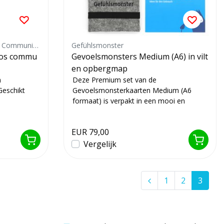
Korean Center for Nonviolent Communication
Gefühlsmonster
oos commu
Gevoelsmonsters Medium (A6) in vilt
en opbergmap
n
Deze Premium set van de
eschikt
Gevoelsmonsterkaarten Medium (A6
formaat) is verpakt in een mooi en
wasbaar vilten hoesje.
EUR 79,00
Vergelijk
1
2
3