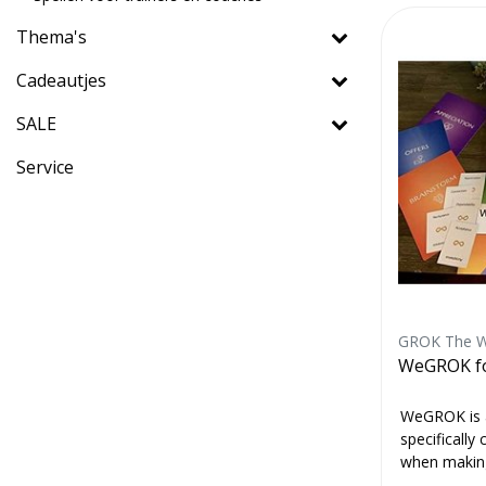
Thema's
Cadeautjes
SALE
Service
GROK The W
WeGROK fo
WeGROK is a
specifically
when making
plans, wan...