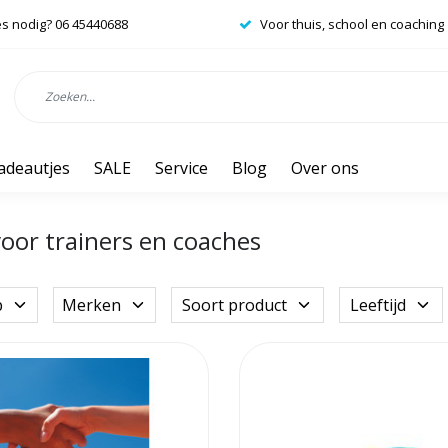
es nodig? 06 45440688
Voor thuis, school en coaching
adeautjes
SALE
Service
Blog
Over ons
voor trainers en coaches
p
Merken
Soort product
Leeftijd