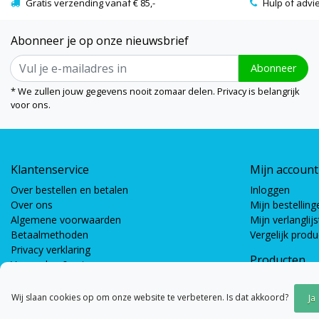
Gratis verzending vanaf € 85,-
Hulp of advi
Abonneer je op onze nieuwsbrief
Abonneer
* We zullen jouw gegevens nooit zomaar delen. Privacy is belangrijk
voor ons.
Klantenservice
Mijn account
Over bestellen en betalen
Inloggen
Over ons
Mijn bestelling
Algemene voorwaarden
Mijn verlanglijs
Betaalmethoden
Vergelijk prod
Privacy verklaring
Producten
Verzenden & retourneren
Coöperatieve s
Bewegingsspel
Wij slaan cookies op om onze website te verbeteren. Is dat akkoord?
Ja
Gespreksspell