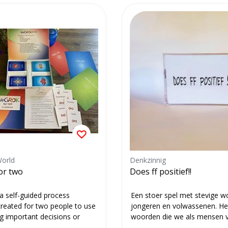
orld
Denkzinnig
r two
Does ff positief!!
 self-guided process
Een stoer spel met stevige 
 created for two people to use
jongeren en volwassenen. Het
 important decisions or
woorden die we als mensen 
maar...