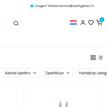
Vragen?
Klantenservice@earthgames.nl
0
Aantal spelers
Speelduur
Handpop categ