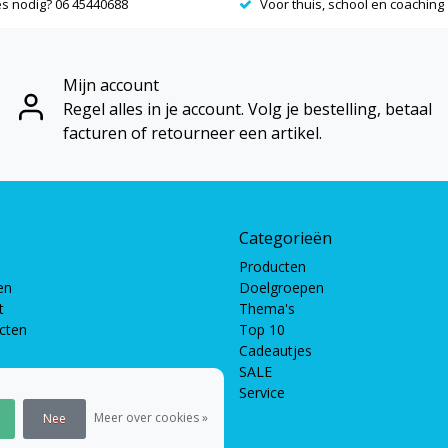
es nodig? 06 45440688
Voor thuis, school en coaching
Mijn account
Regel alles in je account. Volg je bestelling, betaal
facturen of retourneer een artikel.
Categorieën
Producten
en
Doelgroepen
t
Thema's
ucten
Top 10
Cadeautjes
SALE
Service
pellen
len
Meer over cookies »
Nee
en