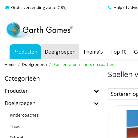
Gratis verzending vanaf € 85,-
Hulp of advi
Producten
Doelgroepen
Thema's
Top 10
C
Home
Doelgroepen
Spellen voor trainers en coaches
Spellen 
Categorieën
Producten
Sorteren o
Doelgroepen
Kindercoaches
Thuis
School