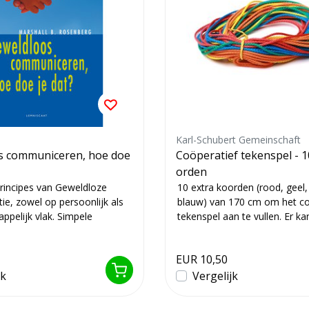
Karl-Schubert Gemeinschaft
s communiceren, hoe doe
Coöperatief tekenspel - 1
orden
principes van Geweldloze
10 extra koorden (rood, geel,
e, zowel op persoonlijk als
blauw) van 170 cm om het c
ppelijk vlak. Simpele
tekenspel aan te vullen. Er k
...
10 ex...
EUR 10,50
jk
Vergelijk