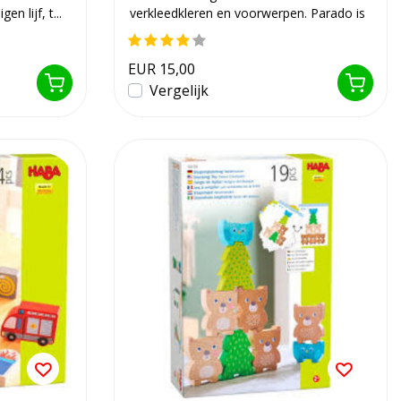
en lijf, t...
verkleedkleren en voorwerpen. Parado is
een coöpe...
EUR 15,00
Vergelijk