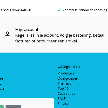
es nodig? 06 45440688
Voor thuis, school en coaching
Mijn account
Regel alles in je account. Volg je bestelling, betaal
facturen of retourneer een artikel.
Categorieën
Producten
en
Doelgroepen
t
Thema's
ucten
Top 10
Cadeautjes
SALE
Service
pellen