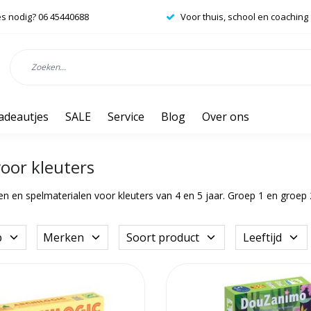
es nodig? 06 45440688
Voor thuis, school en coaching
adeautjes
SALE
Service
Blog
Over ons
voor kleuters
len en spelmaterialen voor kleuters van 4 en 5 jaar. Groep 1 en groep 
p
Merken
Soort product
Leeftijd