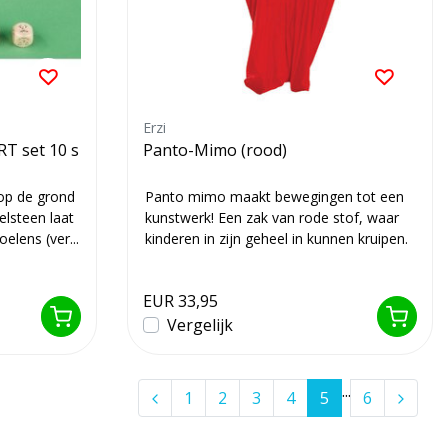
Erzi
T set 10 s
Panto-Mimo (rood)
op de grond
Panto mimo maakt bewegingen tot een
elsteen laat
kunstwerk! Een zak van rode stof, waar
elens (ver...
kinderen in zijn geheel in kunnen kruipen.
Ze...
EUR 33,95
Vergelijk
...
1
2
3
4
5
6