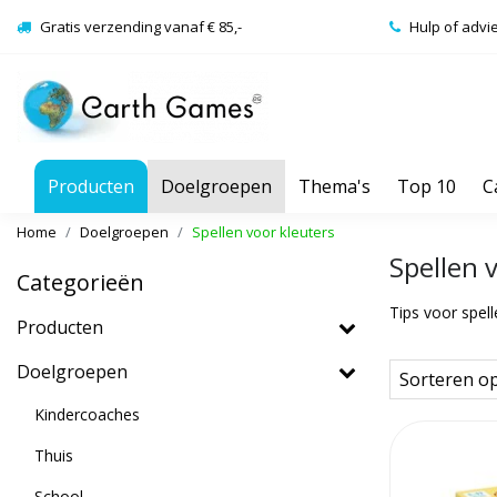
Gratis verzending vanaf € 85,-
Hulp of advi
Producten
Doelgroepen
Thema's
Top 10
C
Home
Doelgroepen
Spellen voor kleuters
Spellen 
Categorieën
Tips voor spel
Producten
Doelgroepen
Sorteren o
Kindercoaches
Thuis
School