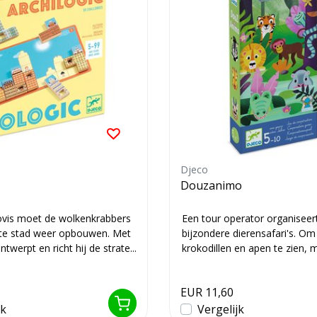
Djeco
Douzanimo
lovis moet de wolkenkrabbers
Een tour operator organiseer
te stad weer opbouwen. Met
bijzondere dierensafari's. O
twerpt en richt hij de strate...
krokodillen en apen te zien, 
eerst...
EUR 11,60
jk
Vergelijk