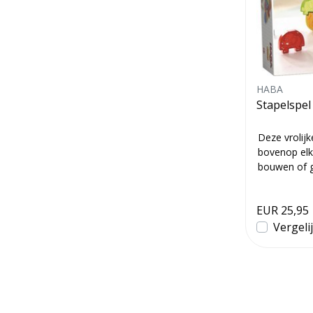
HABA
Stapelspe
Deze vrolij
bovenop elk
bouwen of g
met ver...
EUR 25,95
Vergeli