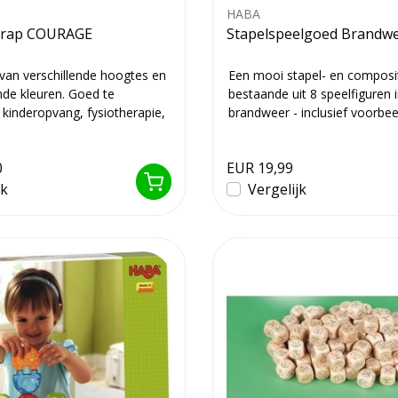
HABA
trap COURAGE
Stapelspeelgoed Brandw
 van verschillende hoogtes en
Een mooi stapel- en composi
ende kleuren. Goed te
bestaande uit 8 speelfiguren 
 kinderopvang, fysiotherapie,
brandweer - inclusief voorbee
Van...
0
EUR 19,99
jk
Vergelijk