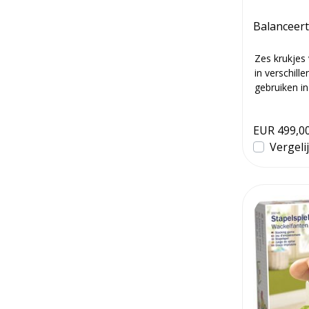
Balanceer
Zes krukjes
in verschill
gebruiken in
e.d...
EUR 499,0
Vergeli