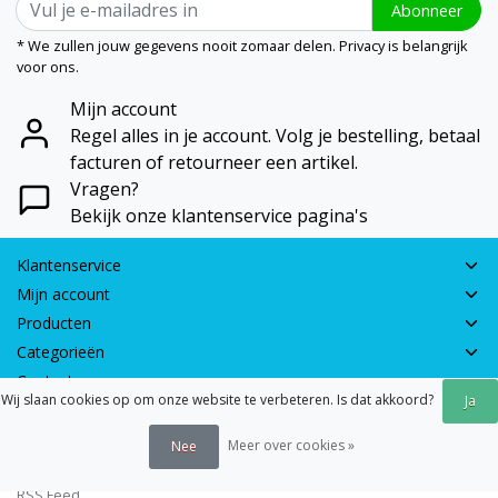
Abonneer
* We zullen jouw gegevens nooit zomaar delen. Privacy is belangrijk
voor ons.
Mijn account
Regel alles in je account. Volg je bestelling, betaal
facturen of retourneer een artikel.
Vragen?
Bekijk onze klantenservice pagina's
Klantenservice
Mijn account
Producten
Categorieën
Contactgegevens
Wij slaan cookies op om onze website te verbeteren. Is dat akkoord?
Ja
© 2026 - Earth Games | Realisatie:
webshop-service.nl
Meer over cookies »
Nee
Algemene voorwaarden
|
Disclaimer
|
Privacy verklaring
|
Sitemap
|
RSS Feed