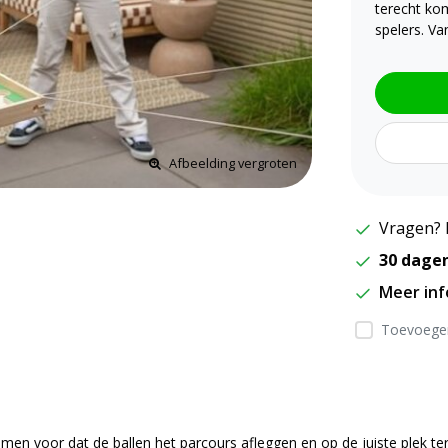
terecht kom
spelers. Va
Afbeelding vergroten
Vragen? 
30 dage
Meer in
Toevoegen
amen voor dat de ballen het parcours afleggen en op de juiste plek t