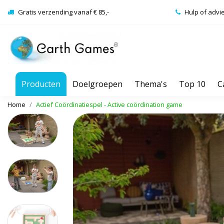
Gratis verzending vanaf € 85,-
Hulp of advi
Producten
Doelgroepen
Thema's
Top 10
C
Home
Actief Coördinatiespel - Active coördination game