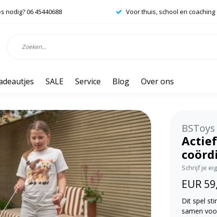
es nodig? 06 45440688
Voor thuis, school en coaching
adeautjes
SALE
Service
Blog
Over ons
BSToys
Actief
coörd
Schrijf je e
EUR 59
Dit spel s
samen voor 