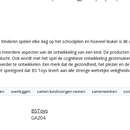
inderen spelen elke dag op het schoolplein en hoeveel leuker is dit 
an meerdere aspecten van de ontwikkeling van een kind. De producten 
nlucht. Ook wordt met het spel de cognitieve ontwikkeling gestimuleer
verder te ontwikkelen. Een merk dat de gezondheid, het plezier en de
 speelgoed dat BS Toys levert aan alle strenge wettelijke veiligheids
ken
overleggen
samen beslissingen nemen
samenwerken
soc
BSToys
GA204