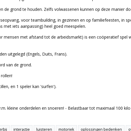
n de grond te houden. Zelfs volwassenen kunnen op deze manier doo
seopvang, voor teambuilding, in gezinnen en op familiefeesten, in spo
s met iets aanpassing) heel goed meespelen.
 door mensen met afstand tot de arbeidsmarkt) is een coöperatief spe
rden uitgelegd (Engels, Duits, Frans).
ord van de grond.
rollen!
len, en 1 speler kan 'surfen').
v.m. kleine onderdelen en snoeren! - Belastbaar tot maximaal 100 kilo
rbij
interactie
luisteren
motoriek
oplossingen bedenken
o