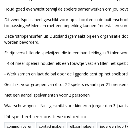
Houd goed evenwicht terwijl de spelers samenwerken om jou bove
Dit zweefspel is heel geschikt voor op school en in de buitenschool
toepassingen! Mensen met een beperking kunnen (meestal en som
Deze 'strippensurfer' uit Duitsland (gemaakt bij een organisatie
worden bevorderd.
Er zijn verschillende spelwijzen die in een handleiding in 3 talen wo
- 4 of meer spelers houden elk een touwtje vast en tillen het spelb
- Werk samen en laat de bal door de liggende acht op het spelbord 
Geschikt voor groepen van 6 tot 22 spelers (waarbij er 21 mensen til
Met een aantal spelvarianten voor 2 personen!
Waarschuwingen: - Niet geschikt voor kinderen jonger dan 3 jaar i.
Dit spel heeft een positieve invloed op:
communiceren
contact maken
elkaar helpen
iedereen hoort e