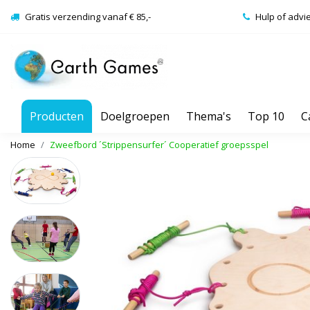
Gratis verzending vanaf € 85,-
Hulp of advi
Producten
Doelgroepen
Thema's
Top 10
C
Home
Zweefbord ´Strippensurfer´ Cooperatief groepsspel