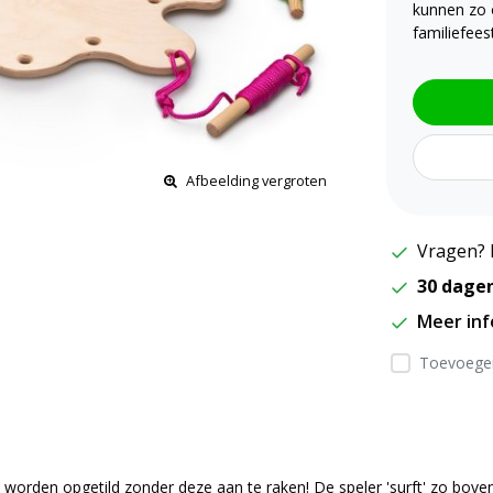
kunnen zo 
familiefeest
Afbeelding vergroten
Vragen? 
30 dage
Meer in
Toevoegen
worden opgetild zonder deze aan te raken! De speler 'surft' zo bove