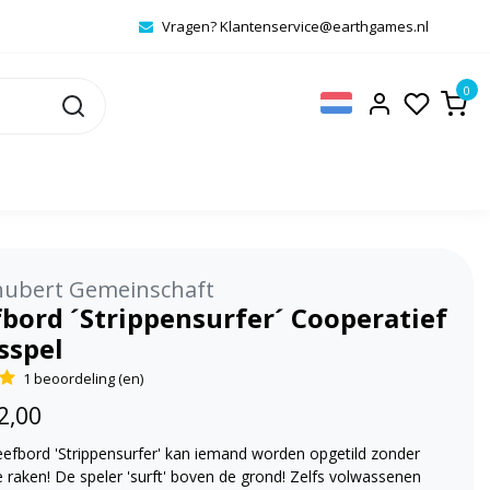
Vragen?
Klantenservice@earthgames.nl
0
hubert Gemeinschaft
bord ´Strippensurfer´ Cooperatief
sspel
1 beoordeling (en)
2,00
eefbord 'Strippensurfer' kan iemand worden opgetild zonder
 raken! De speler 'surft' boven de grond! Zelfs volwassenen