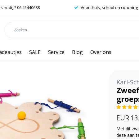
es nodig? 06 45440688
Voor thuis, school en coaching
adeautjes
SALE
Service
Blog
Over ons
Karl-Sc
Zweef
groep
EUR 13
Met dit zw
deze aan te