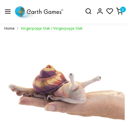
0
Home
Vingerpopje Slak / Vingerpopje Slak
Vorige
Volge