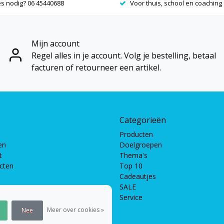
es nodig? 06 45440688
Voor thuis, school en coaching
Mijn account
Regel alles in je account. Volg je bestelling, betaal
facturen of retourneer een artikel.
Categorieën
Producten
en
Doelgroepen
t
Thema's
ucten
Top 10
Cadeautjes
SALE
Service
pellen
len
Meer over cookies »
Nee
en