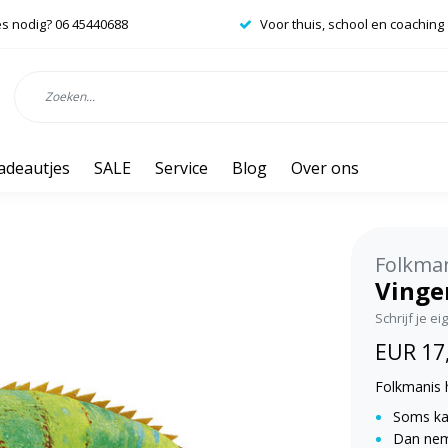
es nodig? 06 45440688
Voor thuis, school en coaching
adeautjes
SALE
Service
Blog
Over ons
Folkma
Vinge
Schrijf je e
EUR 17
Folkmanis
Soms kan
Dan nem