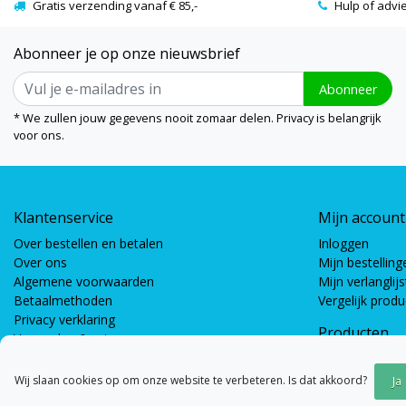
Gratis verzending vanaf € 85,-
Hulp of advi
Abonneer je op onze nieuwsbrief
Abonneer
* We zullen jouw gegevens nooit zomaar delen. Privacy is belangrijk
voor ons.
Klantenservice
Mijn account
Over bestellen en betalen
Inloggen
Over ons
Mijn bestelling
Algemene voorwaarden
Mijn verlanglijs
Betaalmethoden
Vergelijk prod
Privacy verklaring
Producten
Verzenden & retourneren
Coöperatieve s
Bewegingsspel
Wij slaan cookies op om onze website te verbeteren. Is dat akkoord?
Ja
Gespreksspell