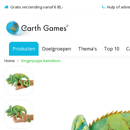
Gratis verzending vanaf € 85,-
Hulp of advi
Producten
Doelgroepen
Thema's
Top 10
C
Home
Vingerpopje Kameleon