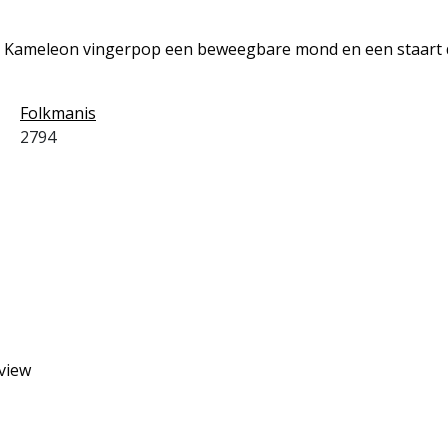
ni Kameleon vingerpop een beweegbare mond en een staart di
Folkmanis
2794
eview