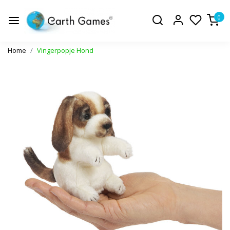
0
Home
Vingerpopje Hond
Vorige
Volge