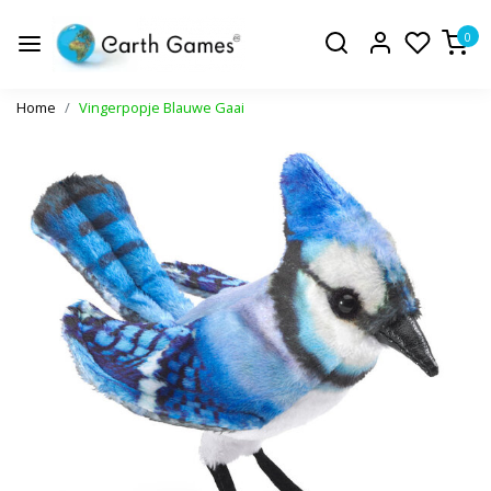
0
Home
Vingerpopje Blauwe Gaai
Vorige
Volge