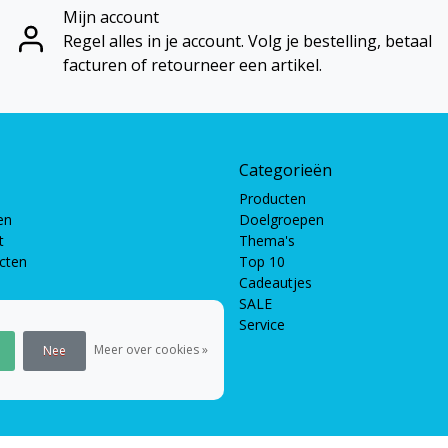
Mijn account
Regel alles in je account. Volg je bestelling, betaal
facturen of retourneer een artikel.
Categorieën
Producten
en
Doelgroepen
t
Thema's
ucten
Top 10
Cadeautjes
SALE
Service
pellen
len
Meer over cookies »
Nee
en
 puzzels