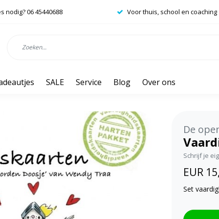
es nodig? 06 45440688
Voor thuis, school en coaching
adeautjes
SALE
Service
Blog
Over ons
De open
Vaard
Schrijf je e
EUR 15
Set vaardig