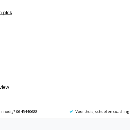
n plek
eview
es nodig? 06 45440688
Voor thuis, school en coaching