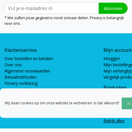
Abonneer
* We zullen jouw gegevens nooit zomaar delen. Privacy is belangrijk
voor ons.
Klantenservice
Mijn account
Over bestellen en betalen
Inloggen
Over ons
Mijn bestelling
Algemene voorwaarden
Mijn verlanglijs
Betaalmethoden
Vergelijk prod
Privacy verklaring
Producten
Verzenden & retourneren
Coöperatieve s
Bewegingsspel
Wij slaan cookies op om onze website te verbeteren. Is dat akkoord?
Ja
Gespreksspell
Bouwspellen &
Bekijk alles