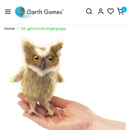
0
Home
Uil, gehoornd vingerpopje
Vorige
Volge