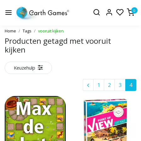
0
Home
Tags
vooruit kijken
Producten getagd met vooruit
kijken
Keuzehulp
1
2
3
4