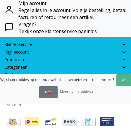
Mijn account
Regel alles in je account. Volg je bestelling, betaal
facturen of retourneer een artikel.
Vragen?
Bekijk onze klantenservice pagina's
Klantenservice
Mijn account
Producten
Categorieën
Contactgegevens
Wij slaan cookies op om onze website te verbeteren. Is dat akkoord?
Ja
© 2026 - Earth Games | Realisatie:
webshop-service.nl
Meer over cookies »
Nee
Algemene voorwaarden
|
Disclaimer
|
Privacy verklaring
|
Sitemap
|
RSS Feed