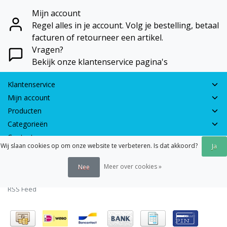
Mijn account
Regel alles in je account. Volg je bestelling, betaal
facturen of retourneer een artikel.
Vragen?
Bekijk onze klantenservice pagina's
Klantenservice
Mijn account
Producten
Categorieën
Contactgegevens
Wij slaan cookies op om onze website te verbeteren. Is dat akkoord?
Ja
© 2026 - Earth Games | Realisatie:
webshop-service.nl
Meer over cookies »
Nee
Algemene voorwaarden
|
Disclaimer
|
Privacy verklaring
|
Sitemap
|
RSS Feed