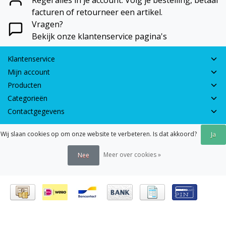
facturen of retourneer een artikel.
Vragen?
Bekijk onze klantenservice pagina's
Klantenservice
Mijn account
Producten
Categorieën
Contactgegevens
Wij slaan cookies op om onze website te verbeteren. Is dat akkoord?
Ja
© 2026 - Earth Games | Realisatie:
webshop-service.nl
Algemene voorwaarden
|
Disclaimer
|
Privacy verklaring
|
Sitemap
|
Meer over cookies »
Nee
RSS Feed