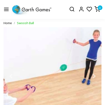
0
Home
Swoosh Ball
Vorige
Volge