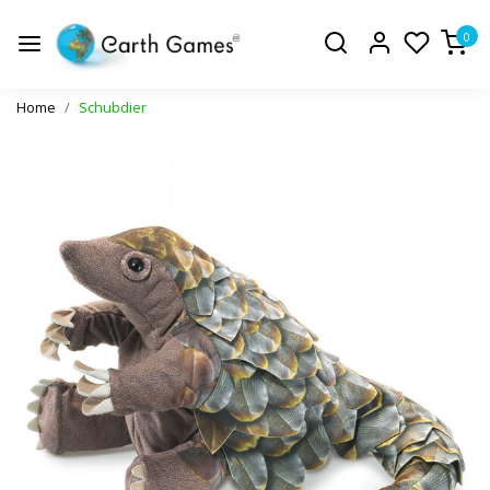
0
Home
Schubdier
Vorige
Volge