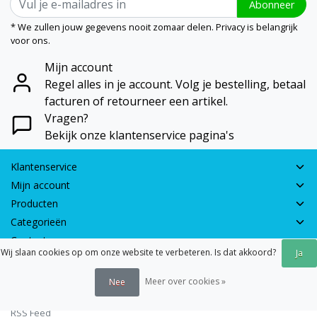
Abonneer
* We zullen jouw gegevens nooit zomaar delen. Privacy is belangrijk
voor ons.
Mijn account
Regel alles in je account. Volg je bestelling, betaal
facturen of retourneer een artikel.
Vragen?
Bekijk onze klantenservice pagina's
Klantenservice
Mijn account
Producten
Categorieën
Contactgegevens
Wij slaan cookies op om onze website te verbeteren. Is dat akkoord?
Ja
© 2026 - Earth Games | Realisatie:
webshop-service.nl
Meer over cookies »
Nee
Algemene voorwaarden
|
Disclaimer
|
Privacy verklaring
|
Sitemap
|
RSS Feed