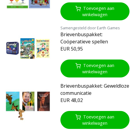
Toevoegen aan
winkelwagen
Samengesteld door Earth Games
Brievenbuspakket:
Coöperatieve spellen
EUR 50,95
Toevoegen aan
winkelwagen
Brievenbuspakket: Geweldloze
communicatie
EUR 48,02
Toevoegen aan
winkelwagen