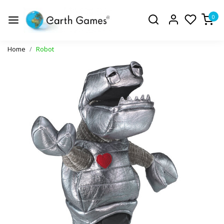
0
Home
Robot
Vorige
Volge