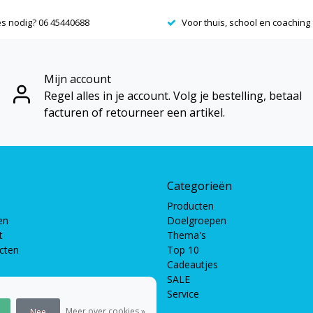
es nodig? 06 45440688
Voor thuis, school en coaching
Mijn account
Regel alles in je account. Volg je bestelling, betaal
facturen of retourneer een artikel.
Categorieën
Producten
en
Doelgroepen
t
Thema's
ucten
Top 10
Cadeautjes
SALE
Service
pellen
len
Meer over cookies »
Nee