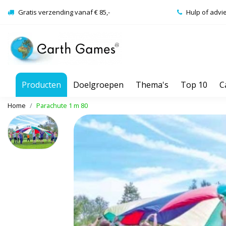
Gratis verzending vanaf € 85,-
Hulp of advi
Producten
Doelgroepen
Thema's
Top 10
C
Home
Parachute 1 m 80