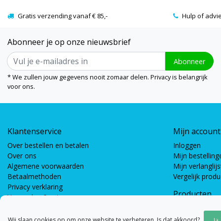
Gratis verzending vanaf € 85,-
Hulp of advi
Abonneer je op onze nieuwsbrief
Abonneer
* We zullen jouw gegevens nooit zomaar delen. Privacy is belangrijk
voor ons.
Klantenservice
Mijn account
Over bestellen en betalen
Inloggen
Over ons
Mijn bestelling
Algemene voorwaarden
Mijn verlanglijs
Betaalmethoden
Vergelijk prod
Privacy verklaring
Producten
Verzenden & retourneren
Coöperatieve s
Bewegingsspel
Wij slaan cookies op om onze website te verbeteren. Is dat akkoord?
Ja