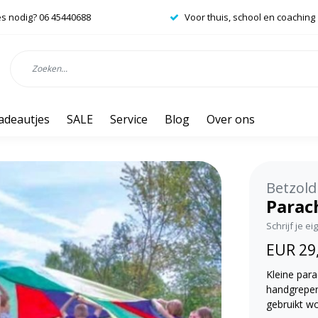
es nodig? 06 45440688
Voor thuis, school en coaching
adeautjes
SALE
Service
Blog
Over ons
Betzold
Parac
Schrijf je e
EUR 29
Kleine par
handgrepen
gebruikt wo