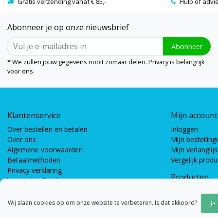
Gratis verzending vanaf € 85,-
Hulp of advi
Abonneer je op onze nieuwsbrief
Abonneer
* We zullen jouw gegevens nooit zomaar delen. Privacy is belangrijk
voor ons.
Klantenservice
Mijn account
Over bestellen en betalen
Inloggen
Over ons
Mijn bestelling
Algemene voorwaarden
Mijn verlanglijs
Betaalmethoden
Vergelijk prod
Privacy verklaring
Producten
Verzenden & retourneren
Coöperatieve s
Bewegingsspel
Wij slaan cookies op om onze website te verbeteren. Is dat akkoord?
Ja
Gespreksspell