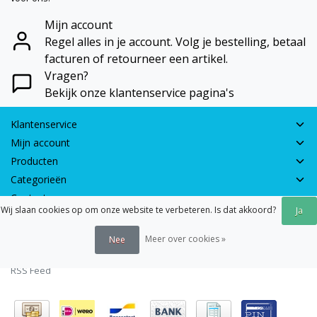
Mijn account
Regel alles in je account. Volg je bestelling, betaal
facturen of retourneer een artikel.
Vragen?
Bekijk onze klantenservice pagina's
Klantenservice
Mijn account
Producten
Categorieën
Contactgegevens
Wij slaan cookies op om onze website te verbeteren. Is dat akkoord?
Ja
© 2026 - Earth Games | Realisatie:
webshop-service.nl
Meer over cookies »
Nee
Algemene voorwaarden
|
Disclaimer
|
Privacy verklaring
|
Sitemap
|
RSS Feed