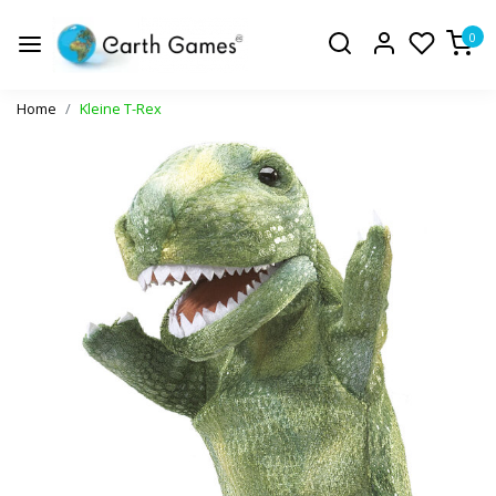
0
Home
Kleine T-Rex
Vorige
Volge