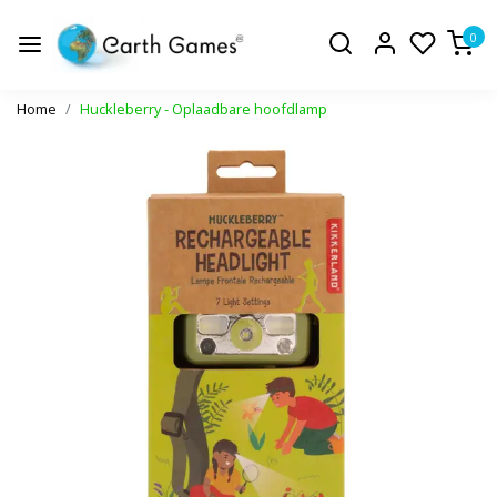
0
Home
Huckleberry - Oplaadbare hoofdlamp
Vorige
Volge