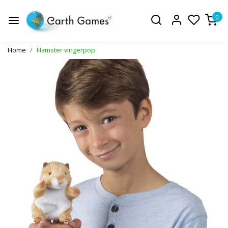
0
Home
Hamster vingerpop
Vorige
Volge