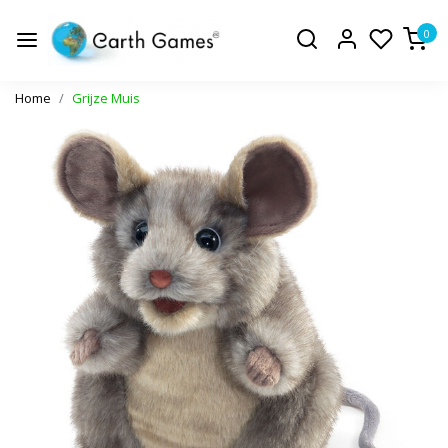
0
Home
Grijze Muis
Vorige
Volge