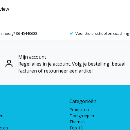
eview
es nodig? 06 45440688
Voor thuis, school en coaching
Mijn account
Regel alles in je account. Volg je bestelling, betaal
facturen of retourneer een artikel.
Categorieën
Producten
en
Doelgroepen
t
Thema's
ucten
Top 10