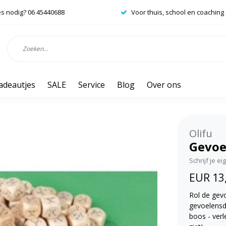
es nodig? 06 45440688
Voor thuis, school en coaching
adeautjes
SALE
Service
Blog
Over ons
Olifu
Gevoe
Schrijf je e
EUR 13
Rol de gev
gevoelensdo
boos - verle