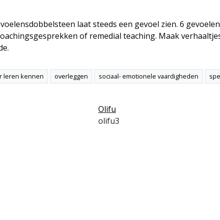
elensdobbelsteen laat steeds een gevoel zien. 6 gevoelens (v
or coachingsgesprekken of remedial teaching. Maak verhaaltje
de.
er leren kennen
overleggen
sociaal- emotionele vaardigheden
spe
Olifu
olifu3