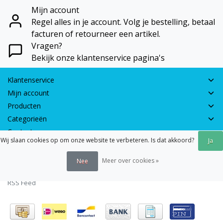
Mijn account
Regel alles in je account. Volg je bestelling, betaal
facturen of retourneer een artikel.
Vragen?
Bekijk onze klantenservice pagina's
Klantenservice
Mijn account
Producten
Categorieën
Contactgegevens
Wij slaan cookies op om onze website te verbeteren. Is dat akkoord?
Ja
© 2026 - Earth Games | Realisatie:
webshop-service.nl
Meer over cookies »
Nee
Algemene voorwaarden
|
Disclaimer
|
Privacy verklaring
|
Sitemap
|
RSS Feed