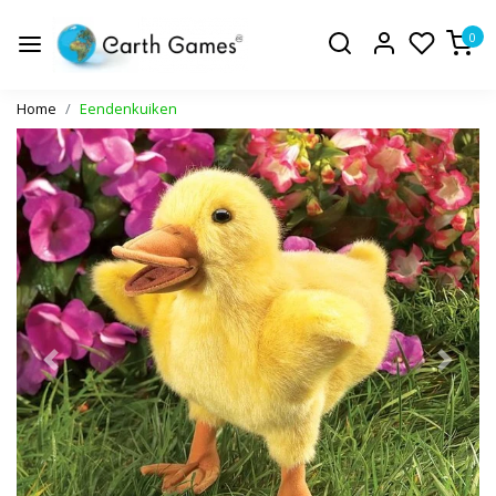
0
Home
Eendenkuiken
Vorige
Volge