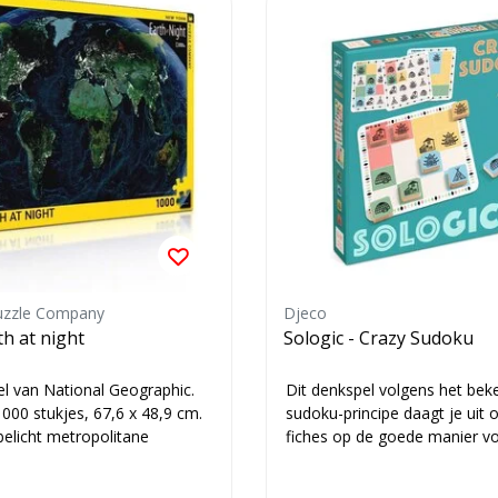
uzzle Company
Djeco
th at night
Sologic - Crazy Sudoku
l van National Geographic.
Dit denkspel volgens het bek
000 stukjes, 67,6 x 48,9 cm.
sudoku-principe daagt je uit
belicht metropolitane
fiches op de goede manier v
instructies ...