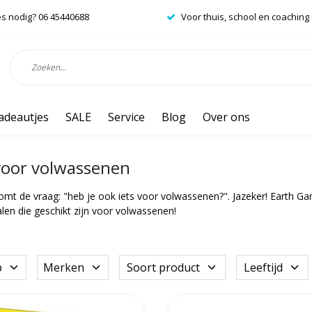
es nodig? 06 45440688
Voor thuis, school en coaching
adeautjes
SALE
Service
Blog
Over ons
voor volwassenen
mt de vraag: "heb je ook iets voor volwassenen?". Jazeker! Earth Games
en die geschikt zijn voor volwassenen!
p
Merken
Soort product
Leeftijd