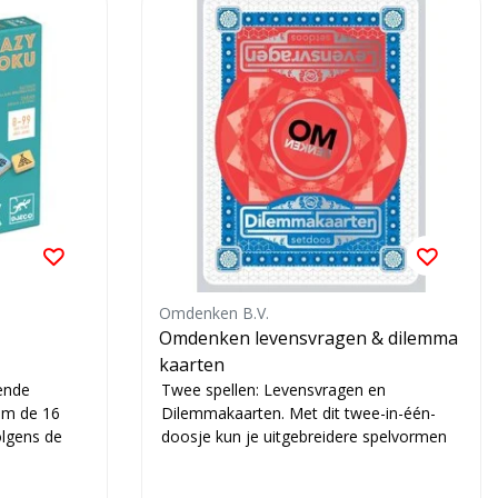
Omdenken B.V.
Omdenken levensvragen & dilemma
kaarten
ende
Twee spellen: Levensvragen en
 om de 16
Dilemmakaarten. Met dit twee-in-één-
olgens de
doosje kun je uitgebreidere spelvormen
spelen. Elk ant...