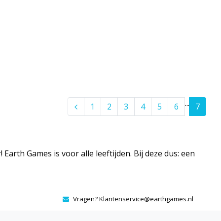
...
1
2
3
4
5
6
7
Earth Games is voor alle leeftijden. Bij deze dus: een
Vragen?
Klantenservice@earthgames.nl