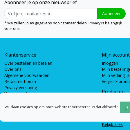
Abonneer je op onze nieuwsbrief
Abonneer
* We zullen jouw gegevens nooit zomaar delen. Privacy is belangrijk
voor ons.
Klantenservice
Mijn account
Over bestellen en betalen
Inloggen
Over ons
Mijn bestelling
Algemene voorwaarden
Mijn verlanglijs
Betaalmethoden
Vergelijk prod
Privacy verklaring
Producten
Verzenden & retourneren
Coöperatieve s
Bewegingsspel
Wij slaan cookies op om onze website te verbeteren. Is dat akkoord?
Ja
Gespreksspell
Bouwspellen &
Bekijk alles