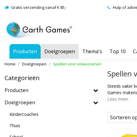
Gratis verzending vanaf € 85,-
Hulp of advi
Producten
Doelgroepen
Thema's
Top 10
C
Home
Doelgroepen
Spellen voor volwassenen
Spellen 
Categorieën
Steeds vaker ko
Producten
Games material
Lees meer.
Doelgroepen
Kindercoaches
Sorteren o
Thuis
School