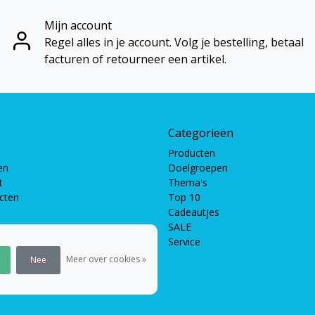
Mijn account
Regel alles in je account. Volg je bestelling, betaal
facturen of retourneer een artikel.
Categorieën
Producten
en
Doelgroepen
t
Thema's
ucten
Top 10
Cadeautjes
SALE
Service
pellen
len
Meer over cookies »
Nee
en
 puzzels