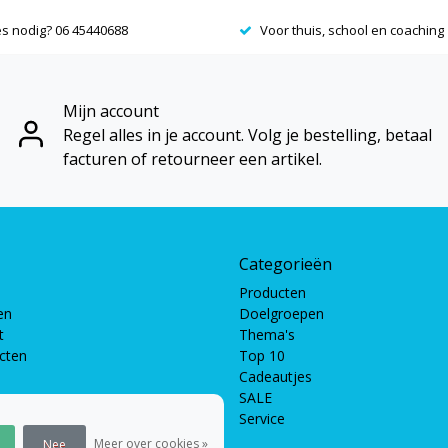
es nodig? 06 45440688
Voor thuis, school en coaching
Mijn account
Regel alles in je account. Volg je bestelling, betaal
facturen of retourneer een artikel.
Categorieën
Producten
en
Doelgroepen
t
Thema's
ucten
Top 10
Cadeautjes
SALE
Service
pellen
len
Meer over cookies »
Nee