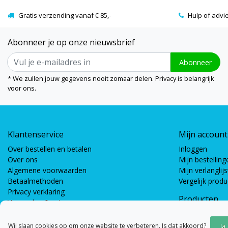
Gratis verzending vanaf € 85,-
Hulp of advi
Abonneer je op onze nieuwsbrief
Abonneer
* We zullen jouw gegevens nooit zomaar delen. Privacy is belangrijk
voor ons.
Klantenservice
Mijn account
Over bestellen en betalen
Inloggen
Over ons
Mijn bestelling
Algemene voorwaarden
Mijn verlanglijs
Betaalmethoden
Vergelijk prod
Privacy verklaring
Producten
Verzenden & retourneren
Coöperatieve s
Bewegingsspel
Wij slaan cookies op om onze website te verbeteren. Is dat akkoord?
Ja