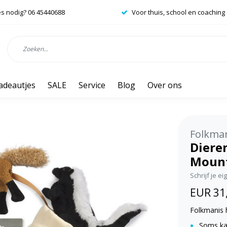
es nodig? 06 45440688
Voor thuis, school en coaching
adeautjes
SALE
Service
Blog
Over ons
Folkma
Diere
Mount
Schrijf je e
EUR 31
Folkmanis 
Soms kan