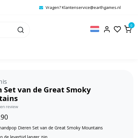
Vragen?
Klantenservice@earthgames.nl
0
nis
n Set van de Great Smoky
ains
igen review
,90
handpop Dieren Set van de Great Smoky Mountains
 de levertijd langer zijn