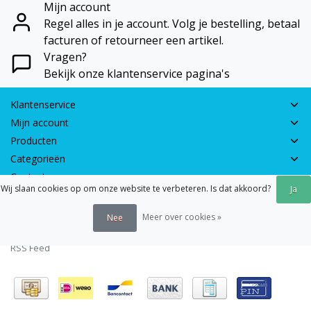
Mijn account
Regel alles in je account. Volg je bestelling, betaal
facturen of retourneer een artikel.
Vragen?
Bekijk onze klantenservice pagina's
Klantenservice
Mijn account
Producten
Categorieën
Contactgegevens
Wij slaan cookies op om onze website te verbeteren. Is dat akkoord?
Ja
© 2026 - Earth Games | Realisatie:
webshop-service.nl
Meer over cookies »
Nee
Algemene voorwaarden
|
Disclaimer
|
Privacy verklaring
|
Sitemap
|
RSS Feed