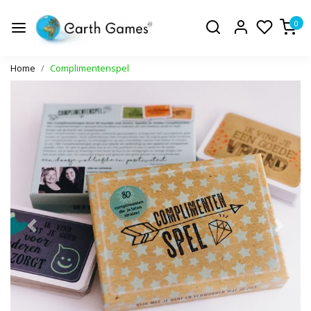
0
Home
Complimentenspel
Vorige
Volge